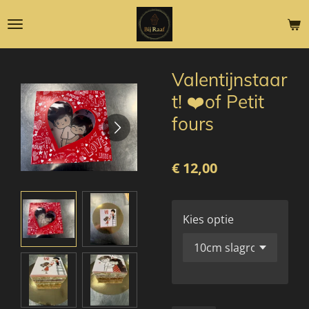
Ga
direct
naar
de
Valentijnstaar
hoofdinhoud
t! ❤️of Petit
fours
€ 12,00
Kies optie