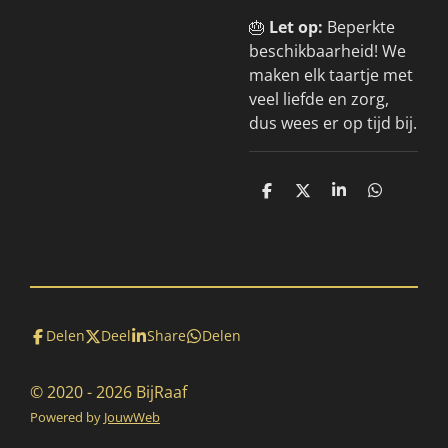
🎂
Let op:
Beperkte
beschikbaarheid! We
maken elk taartje met
veel liefde en zorg,
dus wees er op tijd bij.
D
D
S
D
e
e
h
e
l
e
a
l
e
l
r
e
n
e
n
Delen
Deel
Share
Delen
© 2020 - 2026 BijRaaf
Powered by
JouwWeb