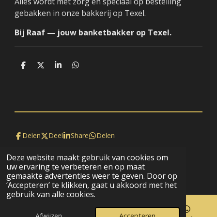
Alles wordt met zorg en speciaal op bestelling
gebakken in onze bakkerij op Texel.
Bij Raaf — jouw banketbakker op Texel.
D
D
S
D
e
e
h
e
l
e
a
l
e
l
r
e
n
e
n
Delen
Deel
Share
Delen
Deze website maakt gebruik van cookies om
© 2020 - 2026 BijRaaf
uw ervaring te verbeteren en op maat
Powered by
JouwWeb
gemaakte advertenties weer te geven. Door op
‘Accepteren’ te klikken, gaat u akkoord met het
gebruik van alle cookies.
Afwijzen
Accepteren