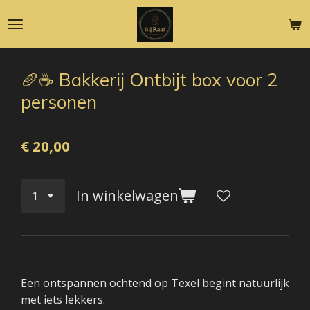
Ga
direct
naar
de
🥖☕ Bakkerij Ontbijt box voor 2
hoofdinhoud
personen
€ 20,00
In winkelwagen
Een ontspannen ochtend op Texel begint natuurlijk
met iets lekkers.