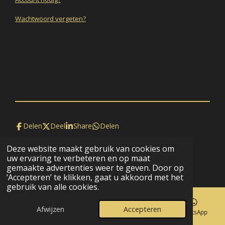
Wachtwoord vergeten?
Delen
Deel
Share
Delen
Deze website maakt gebruik van cookies om
© 2020 - 2026 BijRaaf
uw ervaring te verbeteren en op maat
Powered by
JouwWeb
gemaakte advertenties weer te geven. Door op
‘Accepteren’ te klikken, gaat u akkoord met het
gebruik van alle cookies.
Afwijzen
Accepteren
E-mailadres
Kaart
Facebook
WhatsApp