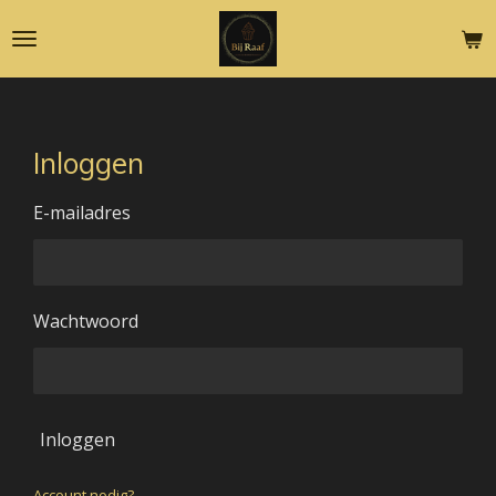
Ga
direct
naar
de
hoofdinhoud
Inloggen
E-mailadres
Wachtwoord
Inloggen
Account nodig?