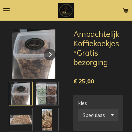
Ga
direct
naar
de
Ambachtelijk
hoofdinhoud
Koffiekoekjes
*Gratis
bezorging
€ 25,00
kies